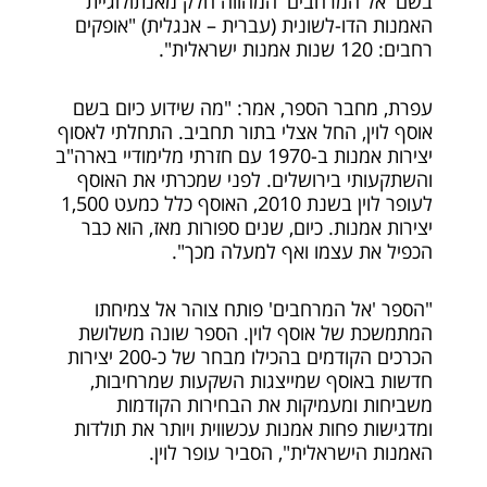
בשם 'אל המרחבים' המהווה חלק מאנתולוגיית
האמנות הדו-לשונית (עברית – אנגלית) "אופקים
רחבים: 120 שנות אמנות ישראלית".
עפרת, מחבר הספר, אמר: "מה שידוע כיום בשם
אוסף לוין, החל אצלי בתור תחביב. התחלתי לאסוף
יצירות אמנות ב-1970 עם חזרתי מלימודיי בארה"ב
והשתקעותי בירושלים. לפני שמכרתי את האוסף
לעופר לוין בשנת 2010, האוסף כלל כמעט 1,500
יצירות אמנות. כיום, שנים ספורות מאז, הוא כבר
הכפיל את עצמו ואף למעלה מכך".
"הספר 'אל המרחבים' פותח צוהר אל צמיחתו
המתמשכת של אוסף לוין. הספר שונה משלושת
הכרכים הקודמים בהכילו מבחר של כ-200 יצירות
חדשות באוסף שמייצגות השקעות שמרחיבות,
משביחות ומעמיקות את הבחירות הקודמות
ומדגישות פחות אמנות עכשווית ויותר את תולדות
האמנות הישראלית", הסביר עופר לוין.